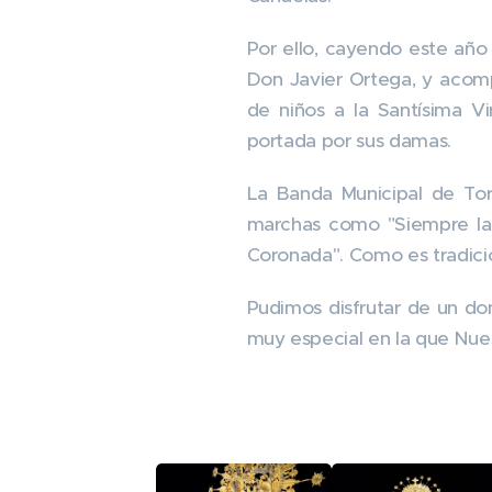
Por ello, cayendo este año
Don Javier Ortega, y acom
de niños a la Santísima Vi
portada por sus damas.
La Banda Municipal de Tor
marchas como "Siempre la E
Coronada". Como es tradici
Pudimos disfrutar de un do
muy especial en la que Nue