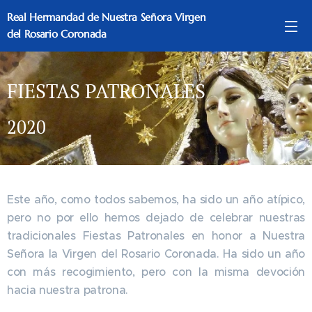
Real Hermandad de Nuestra Señora Virgen
del Rosario Coronada
FIESTAS PATRONALES
2020
Este año, como todos sabemos, ha sido un año atípico,
pero no por ello hemos dejado de celebrar nuestras
tradicionales Fiestas Patronales en honor a Nuestra
Señora la Virgen del Rosario Coronada. Ha sido un año
con más recogimiento, pero con la misma devoción
hacia nuestra patrona.